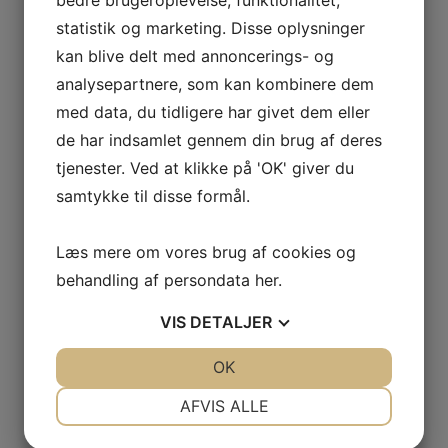
bedre brugeroplevelse, funktionalitet,
statistik og marketing. Disse oplysninger
kan blive delt med annoncerings- og
analysepartnere, som kan kombinere dem
GAS
med data, du tidligere har givet dem eller
de har indsamlet gennem din brug af deres
tjenester. Ved at klikke på 'OK' giver du
NCIA
– BODEGAS
samtykke til disse formål.
L AGUILA
Læs mere om vores brug af cookies og
behandling af persondata
her
.
AS
VIS
DETALJER
JA
NEJ
OK
JA
NEJ
NØDVENDIGE
PRÆFERENCER
AFVIS ALLE
JA
NEJ
JA
NEJ