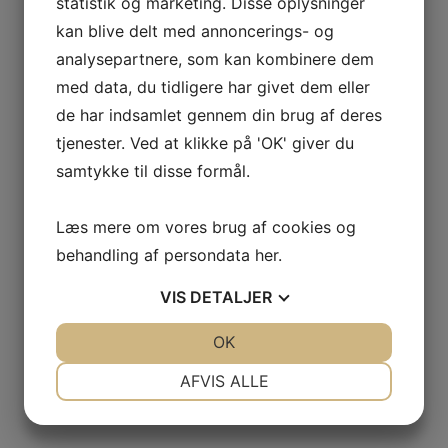
statistik og marketing. Disse oplysninger
kan blive delt med annoncerings- og
analysepartnere, som kan kombinere dem
med data, du tidligere har givet dem eller
GAS
de har indsamlet gennem din brug af deres
tjenester. Ved at klikke på 'OK' giver du
NCIA
samtykke til disse formål.
– BODEGAS
Læs mere om vores brug af cookies og
L AGUILA
behandling af persondata
her
.
AS
VIS
DETALJER
JA
NEJ
OK
JA
NEJ
NØDVENDIGE
PRÆFERENCER
AFVIS ALLE
JA
NEJ
JA
NEJ
MARKETING
STATISTIK