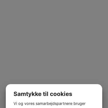
UILA
hardonnay
,
Cote de Nuits
,
Frankrig
,
Hautes Cotes de Nuits
ERRANO
Samtykke til cookies
NE MARIE
Vi og vores samarbejdspartnere bruger