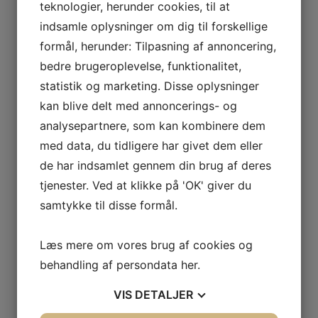
teknologier, herunder cookies, til at
 VETOIS
indsamle oplysninger om dig til forskellige
formål, herunder: Tilpasning af annoncering,
bedre brugeroplevelse, funktionalitet,
statistik og marketing. Disse oplysninger
kan blive delt med annoncerings- og
analysepartnere, som kan kombinere dem
med data, du tidligere har givet dem eller
AGNIER
de har indsamlet gennem din brug af deres
L FRANCE
tjenester. Ved at klikke på 'OK' giver du
samtykke til disse formål.
AITAREN
R WINES
Læs mere om vores brug af cookies og
behandling af persondata
her
.
0,00
Den aktuelle pris er: kr. 450,00.
VIS
DETALJER
AL