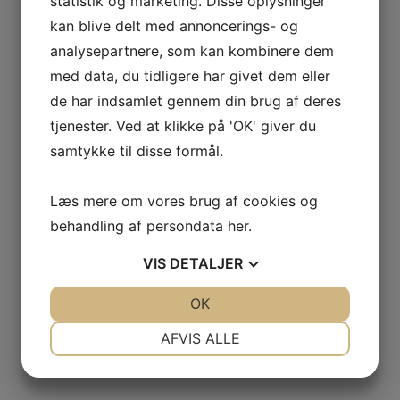
statistik og marketing. Disse oplysninger
kan blive delt med annoncerings- og
analysepartnere, som kan kombinere dem
llo
,
Viura
med data, du tidligere har givet dem eller
GAS
de har indsamlet gennem din brug af deres
tjenester. Ved at klikke på 'OK' giver du
samtykke til disse formål.
NCIA
– BODEGAS
Læs mere om vores brug af cookies og
L AGUILA
behandling af persondata
her
.
VIS
DETALJER
AS
JA
NEJ
OK
JA
NEJ
NØDVENDIGE
PRÆFERENCER
AFVIS ALLE
JA
NEJ
JA
NEJ
MARKETING
STATISTIK