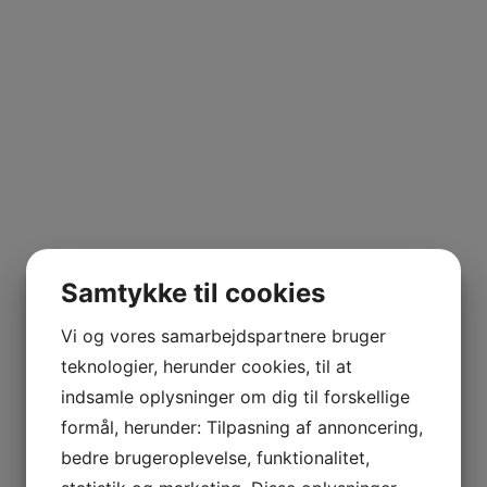
atesse. Men han er ikke bange for at tage en chance. 
 VETOIS
eget druetypiske, og alle helt friske med en markant syre.
e druer. I dag kommer alle vine fra egne marker.
gangspunkt, sammen med de marker hans familie ejer i Bi
l i Toro, hvorfra han laver vinen Kuusu.
 at erhverve små parceller med gamle vinstokke. De fleste
AGNIER
L FRANCE
Samtykke til cookies
incipper, hvilket er med til at give vinene det liv og den
ved hjælp af naturlig gær, dvs. der ikke benyttes industr
AITAREN
Vi og vores samarbejdspartnere bruger
R WINES
agring og vinificering af sine vine. I Txakoli laver han endda
teknologier, herunder cookies, til at
indsamle oplysninger om dig til forskellige
formål, herunder: Tilpasning af annoncering,
bedre brugeroplevelse, funktionalitet,
AL