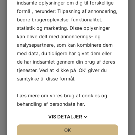
ODOUL-
indsamle oplysninger om dig til forskellige
COQUARD
Ingen varer i kurven.
formål, herunder: Tilpasning af annoncering,
BOURGOGNE
bedre brugeroplevelse, funktionalitet,
–
0
kr.
0,00
statistik og marketing. Disse oplysninger
SOPHIE
0
kan blive delt med annoncerings- og
CINIER
Interesseret i vin?
analysepartnere, som kan kombinere dem
CÔTES
DU
med data, du tidligere har givet dem eller
Skriv dig op til nyheder fra Vintage Only.
RHÔNE
de har indsamlet gennem din brug af deres
Du modtager særtilbud en gang om ugen, information
–
tjenester. Ved at klikke på 'OK' giver du
om nye vinhuse i sortimentet, samt ekstraordinær
AURÉLIEN
samtykke til disse formål.
information hvis der dukker noget op du ikke må gå
CHATAGNIER
glip af.
CÔTES
Læs mere om vores brug af cookies og
DU
behandling af persondata
her
.
RHÔNE
Tilmeld
–
VIS
DETALJER
FAMILLE
DE
JA
NEJ
OK
JA
NEJ