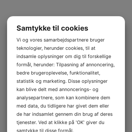
FAMILLE
DE
kr.
1.100,00
BOEL
FRANCE
Collection Bellenum vinene stammer fra
Samtykke til cookies
SPANIEN
producenter som Nicolas Potel har fundet særligt
GETARIAKO
gode, og dermed udvalgt og købt ind til lagring i
Vi og vores samarbejdspartnere bruger
TXAKOLINA
egen kælder for senere at sælge dem under sin
teknologier, herunder cookies, til at
–
egen label “Roche de Bellene”. Vinene er købt på
indsamle oplysninger om dig til forskellige
BODEGA
flaske hus de udvalgte producenter, de
formål, herunder: Tilpasning af annoncering,
AITAREN
kontrolleres, omproppes og får kapsel og
bedre brugeroplevelse, funktionalitet,
RIOJA
etikette på kort før salg.
statistik og marketing. Disse oplysninger
/
2003 Les Charmes stammer ligesom Les Perrieres
BIZKAIKO
kan blive delt med annoncerings- og
fra en af ikonerne i Meursault der selv lagrer sine
TXAKOLINA
analysepartnere, som kan kombinere dem
vine i mange år før de frigives til salg første gang.
– OXER
med data, du tidligere har givet dem eller
WINES
Billede afviger fra vinen
de har indsamlet gennem din brug af deres
RIAS
tjenester. Ved at klikke på 'OK' giver du
Tilføj til kurv
Sammenlign vare
BAIXAS
samtykke til disse formål.