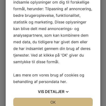
Vis flere
ODOUL-
indsamle oplysninger om dig til forskellige
Kurv
COQUARD
formål, herunder: Tilpasning af annoncering,
BOURGOGNE
bedre brugeroplevelse, funktionalitet,
–
Ingen varer i kurven.
statistik og marketing. Disse oplysninger
SOPHIE
kan blive delt med annoncerings- og
CINIER
0
kr.
0,00
analysepartnere, som kan kombinere dem
CÔTES
0
DU
med data, du tidligere har givet dem eller
Interesseret i vin?
RHÔNE
de har indsamlet gennem din brug af deres
–
tjenester. Ved at klikke på 'OK' giver du
Skriv dig op til nyheder fra Vintage Only.
AURÉLIEN
samtykke til disse formål.
Du modtager særtilbud en gang om ugen, information
CHATAGNIER
om nye vinhuse i sortimentet, samt ekstraordinær
CÔTES
Læs mere om vores brug af cookies og
information hvis der dukker noget op du ikke må gå
DU
behandling af persondata
her
.
glip af.
RHÔNE
–
VIS
DETALJER
FAMILLE
Tilmeld
DE
JA
NEJ
OK
JA
NEJ