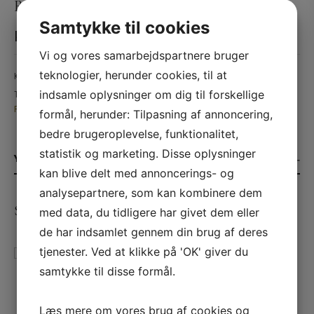
Bouzereau
Samtykke til cookies
kr.
695,00
Vi og vores samarbejdspartnere bruger
teknologier, herunder cookies, til at
Kategori:
Vin
indsamle oplysninger om dig til forskellige
Tags:
1. Cru
,
2018
,
Bourgogne
,
Chardonnay
,
Frankrig
,
Hvidvin
,
Les
Perrieres
,
Meursault
,
Philippe Bouzereau
formål, herunder: Tilpasning af annoncering,
bedre brugeroplevelse, funktionalitet,
statistik og marketing. Disse oplysninger
YDERLIGERE INFORMATION
kan blive delt med annoncerings- og
analysepartnere, som kan kombinere dem
SE ANDRE PRODUKTER
med data, du tidligere har givet dem eller
de har indsamlet gennem din brug af deres
tjenester. Ved at klikke på 'OK' giver du
samtykke til disse formål.
2015 Lias Finas Blanco,
2016 Chateau Poujeaux,
Honorio Rubio, Rioja
Moulis
Læs mere om vores brug af cookies og