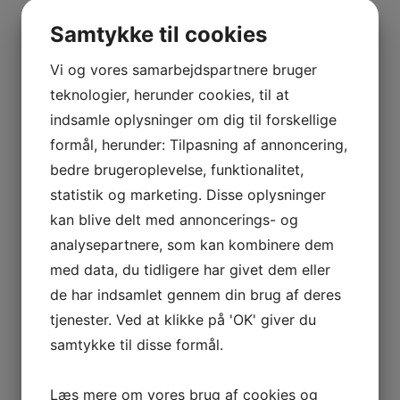
BOURGOGNE
Linkedin
–
Samtykke til cookies
ODOUL-
Indtast for at starte søgningen
COQUARD
Vi og vores samarbejdspartnere bruger
BOURGOGNE
teknologier, herunder cookies, til at
–
indsamle oplysninger om dig til forskellige
Vis flere
SOPHIE
formål, herunder: Tilpasning af annoncering,
Kurv
CINIER
bedre brugeroplevelse, funktionalitet,
CÔTES
statistik og marketing. Disse oplysninger
DU
Ingen varer i kurven.
kan blive delt med annoncerings- og
RHÔNE
analysepartnere, som kan kombinere dem
–
0
kr.
0,00
AURÉLIEN
0
med data, du tidligere har givet dem eller
CHATAGNIER
de har indsamlet gennem din brug af deres
Interesseret i vin?
CÔTES
tjenester. Ved at klikke på 'OK' giver du
DU
samtykke til disse formål.
Skriv dig op til nyheder fra Vintage Only.
RHÔNE
Du modtager særtilbud en gang om ugen, information
–
Læs mere om vores brug af cookies og
om nye vinhuse i sortimentet, samt ekstraordinær