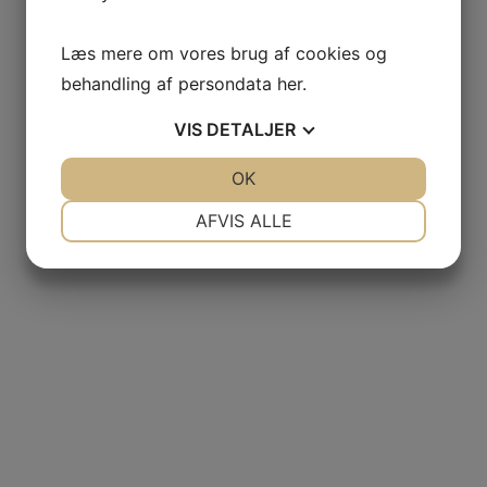
Læs mere om vores brug af cookies og
behandling af persondata
her
.
VIS
DETALJER
JA
NEJ
OK
JA
NEJ
NØDVENDIGE
PRÆFERENCER
AFVIS ALLE
JA
NEJ
JA
NEJ
MARKETING
STATISTIK