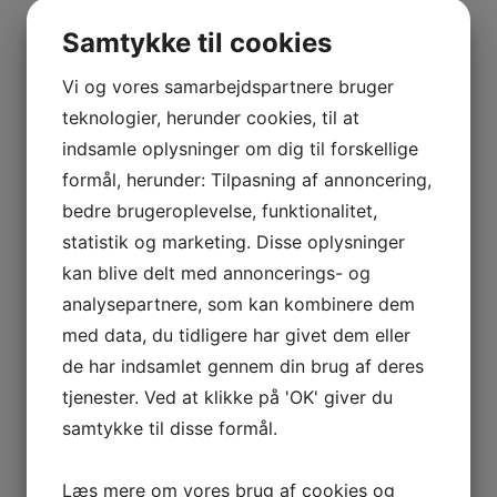
BOURGOGNE
–
Samtykke til cookies
Ingen varer i kurven.
ODOUL-
COQUARD
0
kr.
0,00
Vi og vores samarbejdspartnere bruger
BOURGOGNE
0
teknologier, herunder cookies, til at
–
indsamle oplysninger om dig til forskellige
Interesseret i vin?
SOPHIE
formål, herunder: Tilpasning af annoncering,
CINIER
bedre brugeroplevelse, funktionalitet,
Skriv dig op til nyheder fra Vintage Only.
CÔTES
statistik og marketing. Disse oplysninger
Du modtager særtilbud en gang om ugen, information
DU
om nye vinhuse i sortimentet, samt ekstraordinær
kan blive delt med annoncerings- og
RHÔNE
information hvis der dukker noget op du ikke må gå
analysepartnere, som kan kombinere dem
–
glip af.
AURÉLIEN
med data, du tidligere har givet dem eller
CHATAGNIER
de har indsamlet gennem din brug af deres
CÔTES
tjenester. Ved at klikke på 'OK' giver du
Tilmeld
DU
samtykke til disse formål.
RHÔNE
–
Læs mere om vores brug af cookies og