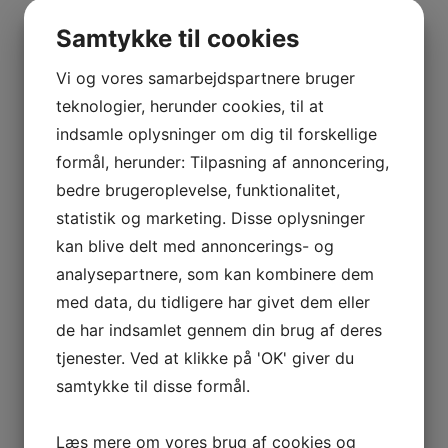
BOURGOGNE
Vis flere
–
Samtykke til cookies
Kurv
ODOUL-
COQUARD
Vi og vores samarbejdspartnere bruger
BOURGOGNE
teknologier, herunder cookies, til at
Ingen varer i kurven.
–
indsamle oplysninger om dig til forskellige
SOPHIE
0
kr.
0,00
formål, herunder: Tilpasning af annoncering,
CINIER
0
bedre brugeroplevelse, funktionalitet,
CÔTES
statistik og marketing. Disse oplysninger
Interesseret i vin?
DU
kan blive delt med annoncerings- og
RHÔNE
Skriv dig op til nyheder fra Vintage Only.
analysepartnere, som kan kombinere dem
–
Du modtager særtilbud en gang om ugen, information
AURÉLIEN
med data, du tidligere har givet dem eller
om nye vinhuse i sortimentet, samt ekstraordinær
CHATAGNIER
de har indsamlet gennem din brug af deres
information hvis der dukker noget op du ikke må gå
CÔTES
tjenester. Ved at klikke på 'OK' giver du
glip af.
DU
samtykke til disse formål.
RHÔNE
–
Tilmeld
Læs mere om vores brug af cookies og