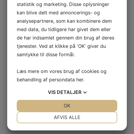
statistik og marketing. Disse oplysninger
 VETOIS
kan blive delt med annoncerings- og
analysepartnere, som kan kombinere dem
med data, du tidligere har givet dem eller
de har indsamlet gennem din brug af deres
tjenester. Ved at klikke på 'OK' giver du
samtykke til disse formål.
AGNIER
Læs mere om vores brug af cookies og
L FRANCE
behandling af persondata
her
.
AITAREN
VIS
DETALJER
R WINES
e
JA
NEJ
OK
JA
NEJ
NØDVENDIGE
PRÆFERENCER
AFVIS ALLE
JA
NEJ
JA
NEJ
AL