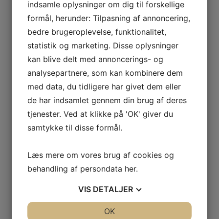
ODOUL-
indsamle oplysninger om dig til forskellige
Vis flere
COQUARD
formål, herunder: Tilpasning af annoncering,
Kurv
BOURGOGNE
bedre brugeroplevelse, funktionalitet,
–
statistik og marketing. Disse oplysninger
SOPHIE
Ingen varer i kurven.
kan blive delt med annoncerings- og
CINIER
analysepartnere, som kan kombinere dem
CÔTES
0
kr.
0,00
DU
0
med data, du tidligere har givet dem eller
RHÔNE
de har indsamlet gennem din brug af deres
Interesseret i vin?
–
tjenester. Ved at klikke på 'OK' giver du
AURÉLIEN
samtykke til disse formål.
Skriv dig op til nyheder fra Vintage Only.
CHATAGNIER
Du modtager særtilbud en gang om ugen, information
CÔTES
Læs mere om vores brug af cookies og
om nye vinhuse i sortimentet, samt ekstraordinær
DU
behandling af persondata
her
.
information hvis der dukker noget op du ikke må gå
RHÔNE
glip af.
–
VIS
DETALJER
FAMILLE
DE
JA
NEJ
OK
JA
NEJ
Tilmeld