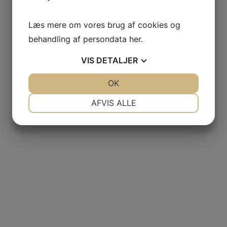
Læs mere om vores brug af cookies og
r
behandling af persondata
her
.
VIS
DETALJER
JA
NEJ
OK
JA
NEJ
NØDVENDIGE
PRÆFERENCER
AFVIS ALLE
ve Chardonnay, Gallimard
JA
NEJ
JA
NEJ
MARKETING
STATISTIK
 Gallimard