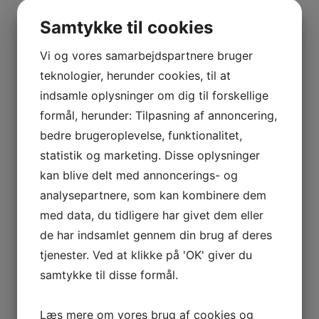
Vis flere
BOURGOGNE
Kurv
–
Samtykke til cookies
ODOUL-
COQUARD
Vi og vores samarbejdspartnere bruger
Ingen varer i kurven.
BOURGOGNE
teknologier, herunder cookies, til at
–
0
kr.
0,00
indsamle oplysninger om dig til forskellige
SOPHIE
0
formål, herunder: Tilpasning af annoncering,
CINIER
bedre brugeroplevelse, funktionalitet,
Interesseret i vin?
CÔTES
statistik og marketing. Disse oplysninger
DU
Skriv dig op til nyheder fra Vintage Only.
kan blive delt med annoncerings- og
RHÔNE
Du modtager særtilbud en gang om ugen, information
analysepartnere, som kan kombinere dem
–
om nye vinhuse i sortimentet, samt ekstraordinær
AURÉLIEN
med data, du tidligere har givet dem eller
information hvis der dukker noget op du ikke må gå
CHATAGNIER
de har indsamlet gennem din brug af deres
glip af.
CÔTES
tjenester. Ved at klikke på 'OK' giver du
DU
samtykke til disse formål.
RHÔNE
Tilmeld
–
Læs mere om vores brug af cookies og