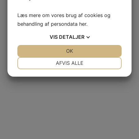
Læs mere om vores brug af cookies og
behandling af persondata
her
.
VIS
DETALJER
JA
NEJ
OK
JA
NEJ
NØDVENDIGE
PRÆFERENCER
AFVIS ALLE
JA
NEJ
JA
NEJ
MARKETING
STATISTIK
oel France