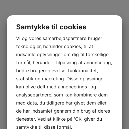
2008
Samtykke til cookies
Champagne
Vi og vores samarbejdspartnere bruger
Chardonnay
,
Pinot Noir
teknologier, herunder cookies, til at
indsamle oplysninger om dig til forskellige
0,75 liter
formål, herunder: Tilpasning af annoncering,
bedre brugeroplevelse, funktionalitet,
Frankrig
statistik og marketing. Disse oplysninger
kan blive delt med annoncerings- og
Mary-Sessile
analysepartnere, som kan kombinere dem
Champagne – Bobler
med data, du tidligere har givet dem eller
de har indsamlet gennem din brug af deres
tjenester. Ved at klikke på 'OK' giver du
samtykke til disse formål.