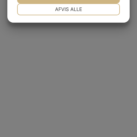
NØDVENDIGE
PRÆFERENCER
m
AFVIS ALLE
JA
NEJ
JA
NEJ
MARKETING
STATISTIK
GAS
NCIA
donnay, Gallimard
– BODEGAS
L AGUILA
AS