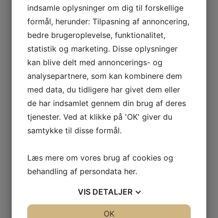
indsamle oplysninger om dig til forskellige
 VETOIS
formål, herunder: Tilpasning af annoncering,
bedre brugeroplevelse, funktionalitet,
statistik og marketing. Disse oplysninger
kan blive delt med annoncerings- og
analysepartnere, som kan kombinere dem
med data, du tidligere har givet dem eller
de har indsamlet gennem din brug af deres
AGNIER
tjenester. Ved at klikke på 'OK' giver du
L FRANCE
samtykke til disse formål.
AITAREN
R WINES
Læs mere om vores brug af cookies og
behandling af persondata
her
.
VIS
DETALJER
JA
NEJ
OK
JA
NEJ
AL