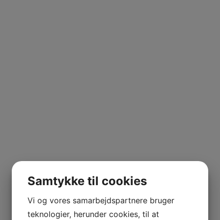
UILA
tal
ERRANO
Dobbeltmagnum
,
Henriot
,
Jeroboam
,
Millesime
,
Pinot Noi
Samtykke til cookies
Vi og vores samarbejdspartnere bruger
NE MARIE
teknologier, herunder cookies, til at