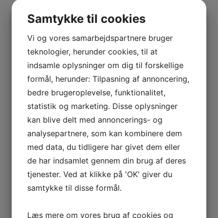
BOURGOGNE
–
Samtykke til cookies
ODOUL-
Tilføj til kurv
Sammenlign vare
COQUARD
Vi og vores samarbejdspartnere bruger
Champagne Blanc de Blancs Brut, Grande Reserve
BOURGOGNE
teknologier, herunder cookies, til at
Chardonnay, Gallimard
–
indsamle oplysninger om dig til forskellige
SOPHIE
formål, herunder: Tilpasning af annoncering,
kr.
400,00
CINIER
bedre brugeroplevelse, funktionalitet,
Tilføj til kurv
Sammenlign vare
CÔTES
statistik og marketing. Disse oplysninger
DU
Tilføj til kurv
Sammenlign vare
kan blive delt med annoncerings- og
RHÔNE
analysepartnere, som kan kombinere dem
–
Champagne Cuvée de Reserve Brut, Gallimard –
AURÉLIEN
med data, du tidligere har givet dem eller
magnum
CHATAGNIER
de har indsamlet gennem din brug af deres
CÔTES
kr.
695,00
tjenester. Ved at klikke på 'OK' giver du
DU
Tilføj til kurv
Sammenlign vare
samtykke til disse formål.
RHÔNE
Tilbud!
–
Læs mere om vores brug af cookies og