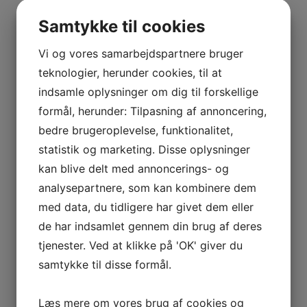
BOURGOGNE
Producent
Agathe Bursin
–
Samtykke til cookies
ODOUL-
Type
Hvidvin
COQUARD
Vi og vores samarbejdspartnere bruger
BOURGOGNE
teknologier, herunder cookies, til at
–
Se andre produkter
indsamle oplysninger om dig til forskellige
SOPHIE
formål, herunder: Tilpasning af annoncering,
CINIER
bedre brugeroplevelse, funktionalitet,
CÔTES
Tilføj til kurv
Sammenlign vare
statistik og marketing. Disse oplysninger
DU
2015 Lias Finas Blanco, Honorio Rubio, Rioja
kan blive delt med annoncerings- og
RHÔNE
analysepartnere, som kan kombinere dem
–
kr.
170,00
AURÉLIEN
med data, du tidligere har givet dem eller
Tilføj til kurv
Sammenlign vare
CHATAGNIER
de har indsamlet gennem din brug af deres
Tilbud!
CÔTES
tjenester. Ved at klikke på 'OK' giver du
DU
samtykke til disse formål.
RHÔNE
Tilføj til kurv
Sammenlign vare
–
Læs mere om vores brug af cookies og