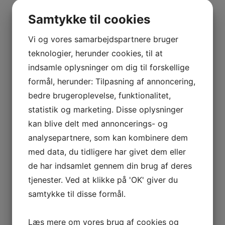
BOURGOGNE
–
Se andre produkter
Samtykke til cookies
ODOUL-
COQUARD
Vi og vores samarbejdspartnere bruger
BOURGOGNE
teknologier, herunder cookies, til at
Tilføj til kurv
Sammenlign vare
–
indsamle oplysninger om dig til forskellige
2018 Macerado Blanco, Honorio Rubio, Rioja
SOPHIE
formål, herunder: Tilpasning af annoncering,
CINIER
bedre brugeroplevelse, funktionalitet,
kr.
155,00
CÔTES
statistik og marketing. Disse oplysninger
Tilføj til kurv
Sammenlign vare
DU
kan blive delt med annoncerings- og
RHÔNE
Tilføj til kurv
Sammenlign vare
analysepartnere, som kan kombinere dem
–
AURÉLIEN
med data, du tidligere har givet dem eller
Champagne Cuvée de Reserve Brut, Gallimard –
CHATAGNIER
de har indsamlet gennem din brug af deres
magnum
CÔTES
tjenester. Ved at klikke på 'OK' giver du
DU
kr.
695,00
samtykke til disse formål.
RHÔNE
Tilføj til kurv
Sammenlign vare
–
Tilbud!
Læs mere om vores brug af cookies og