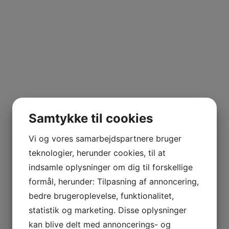
girre og hans team er 2015.
 der benyttes udelukkende biologiske produkter som gødn
 fransk kaldes Gros Courbu. Vinstokkenes alder er hhv. 13,
i 10 kilos kasser for at undgå at druerne brister før de 
AGNIER
mange fisk, skaldyr, friske som saltede og ikke mindst o
L FRANCE
Samtykke til cookies
AITAREN
R WINES
Vi og vores samarbejdspartnere bruger
teknologier, herunder cookies, til at
indsamle oplysninger om dig til forskellige
formål, herunder: Tilpasning af annoncering,
bedre brugeroplevelse, funktionalitet,
AL
statistik og marketing. Disse oplysninger
kan blive delt med annoncerings- og