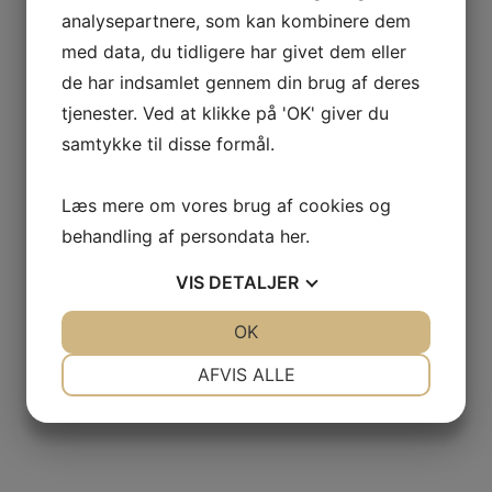
analysepartnere, som kan kombinere dem
GAS
med data, du tidligere har givet dem eller
NCIA
de har indsamlet gennem din brug af deres
– BODEGAS
tjenester. Ved at klikke på 'OK' giver du
samtykke til disse formål.
L AGUILA
Læs mere om vores brug af cookies og
AS
behandling af persondata
her
.
VIS
DETALJER
JA
NEJ
OK
JA
NEJ
NØDVENDIGE
PRÆFERENCER
AFVIS ALLE
JA
NEJ
JA
NEJ
MARKETING
STATISTIK