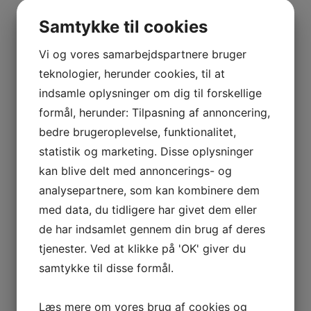
Distrikt
Bourgogne
BOURGOGNE
–
Samtykke til cookies
ODOUL-
Drue
Chardonnay
COQUARD
Vi og vores samarbejdspartnere bruger
BOURGOGNE
teknologier, herunder cookies, til at
Flaskestørrelse
1,5 liter
–
indsamle oplysninger om dig til forskellige
SOPHIE
formål, herunder: Tilpasning af annoncering,
CINIER
Land
Frankrig
bedre brugeroplevelse, funktionalitet,
CÔTES
statistik og marketing. Disse oplysninger
DU
Producent
Jeremy Arnaud
kan blive delt med annoncerings- og
RHÔNE
analysepartnere, som kan kombinere dem
–
AURÉLIEN
med data, du tidligere har givet dem eller
Kommune
Chablis
CHATAGNIER
de har indsamlet gennem din brug af deres
CÔTES
tjenester. Ved at klikke på 'OK' giver du
Type
Hvidvin
DU
samtykke til disse formål.
RHÔNE
–
Se andre produkter
Læs mere om vores brug af cookies og