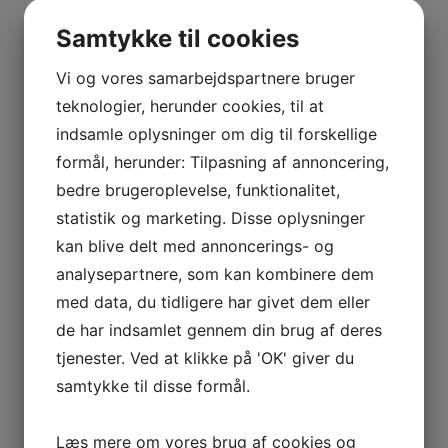
BOURGOGNE
Kurv
–
Samtykke til cookies
ODOUL-
Ingen varer i kurven.
COQUARD
Vi og vores samarbejdspartnere bruger
BOURGOGNE
teknologier, herunder cookies, til at
0
kr.
0,00
–
indsamle oplysninger om dig til forskellige
0
SOPHIE
formål, herunder: Tilpasning af annoncering,
CINIER
Interesseret i vin?
bedre brugeroplevelse, funktionalitet,
CÔTES
statistik og marketing. Disse oplysninger
DU
Skriv dig op til nyheder fra Vintage Only.
kan blive delt med annoncerings- og
RHÔNE
Du modtager særtilbud en gang om ugen, information
analysepartnere, som kan kombinere dem
–
om nye vinhuse i sortimentet, samt ekstraordinær
AURÉLIEN
med data, du tidligere har givet dem eller
information hvis der dukker noget op du ikke må gå
CHATAGNIER
glip af.
de har indsamlet gennem din brug af deres
CÔTES
tjenester. Ved at klikke på 'OK' giver du
DU
samtykke til disse formål.
Tilmeld
RHÔNE
–
Læs mere om vores brug af cookies og