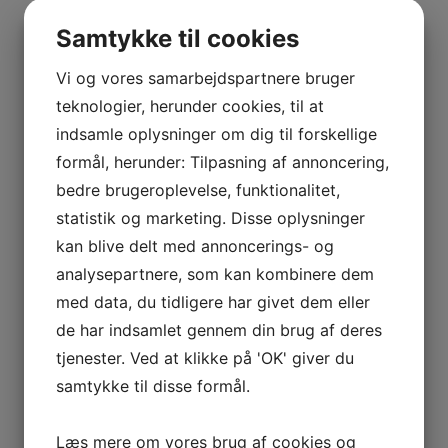
BOURGOGNE
Lastudioicon-b-facebook
Lastudioicon-b-instagram
–
Linkedin
Samtykke til cookies
ODOUL-
Indtast for at starte søgningen
COQUARD
Vi og vores samarbejdspartnere bruger
BOURGOGNE
teknologier, herunder cookies, til at
–
indsamle oplysninger om dig til forskellige
SOPHIE
formål, herunder: Tilpasning af annoncering,
Vis flere
CINIER
Kurv
bedre brugeroplevelse, funktionalitet,
CÔTES
statistik og marketing. Disse oplysninger
DU
kan blive delt med annoncerings- og
Ingen varer i kurven.
RHÔNE
analysepartnere, som kan kombinere dem
–
0
kr.
0,00
AURÉLIEN
med data, du tidligere har givet dem eller
0
CHATAGNIER
de har indsamlet gennem din brug af deres
CÔTES
tjenester. Ved at klikke på 'OK' giver du
Interesseret i vin?
DU
samtykke til disse formål.
RHÔNE
Skriv dig op til nyheder fra Vintage Only.
–
Du modtager særtilbud en gang om ugen, information
Læs mere om vores brug af cookies og