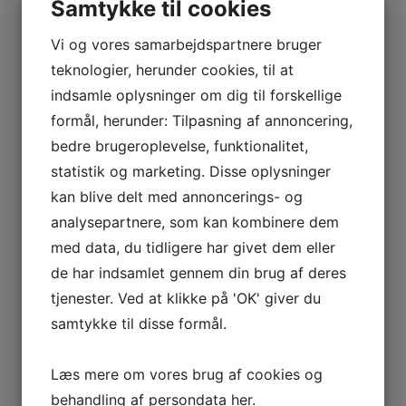
BOURGOGNE
Samtykke til cookies
–
Vi og vores samarbejdspartnere bruger
ODOUL-
Kommune
Saint Joseph
COQUARD
teknologier, herunder cookies, til at
BOURGOGNE
indsamle oplysninger om dig til forskellige
Type
Rødvin
–
formål, herunder: Tilpasning af annoncering,
SOPHIE
bedre brugeroplevelse, funktionalitet,
CINIER
Se andre produkter
statistik og marketing. Disse oplysninger
CÔTES
kan blive delt med annoncerings- og
DU
Tilbud!
analysepartnere, som kan kombinere dem
RHÔNE
med data, du tidligere har givet dem eller
–
AURÉLIEN
de har indsamlet gennem din brug af deres
Tilføj til kurv
Sammenlign vare
CHATAGNIER
tjenester. Ved at klikke på 'OK' giver du
2018 Pommard, Les Vignots, Pierre Vincent Girardin
CÔTES
samtykke til disse formål.
DU
RHÔNE
Læs mere om vores brug af cookies og
–
Den
Den
kr.
500,00
kr.
400,00
behandling af persondata
her
.