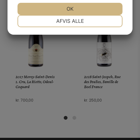
JA
NEJ
OK
JA
NEJ
NØDVENDIGE
PRÆFERENCER
AFVIS ALLE
JA
NEJ
JA
NEJ
MARKETING
STATISTIK
2017 Morey-Saint-Denis
2018 Saint-Jospeh, Rue
1. Cru, La Riotte, Odoul-
des Poulies, Famille de
Coquard
Boel France
kr.
700,00
kr.
250,00
1
2