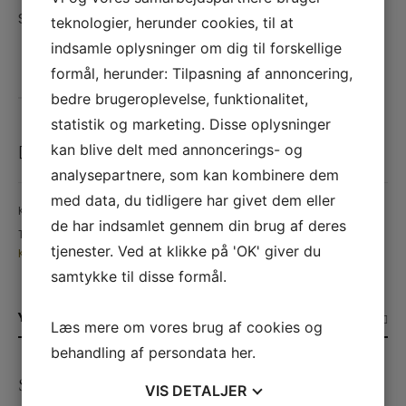
Stand A/B
teknologier, herunder cookies, til at
indsamle oplysninger om dig til forskellige
1 på lager fra kælderlisten
formål, herunder: Tilpasning af annoncering,
TILFØJ TIL KURV
bedre brugeroplevelse, funktionalitet,
statistik og marketing. Disse oplysninger
kan blive delt med annoncerings- og
SAMMENLIGN VARE
analysepartnere, som kan kombinere dem
med data, du tidligere har givet dem eller
Kategori:
Vin
de har indsamlet gennem din brug af deres
Tags:
1. Cru Classe
,
2019
,
Bordeaux
,
Cabernet Sauvignon
,
Frankrig
,
tjenester. Ved at klikke på 'OK' giver du
Kælderliste
,
magnum
,
Merlot
,
Mouton Rothschild
,
Pauillac
,
Rødvin
samtykke til disse formål.
YDERLIGERE INFORMATION
Læs mere om vores brug af cookies og
behandling af persondata
her
.
SE ANDRE PRODUKTER
VIS
DETALJER