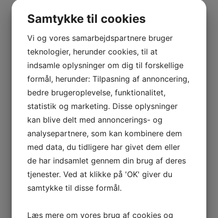
BOURGOGNE
kr.
500,00
Den oprindelige pris var:
–
Samtykke til cookies
kr. 500,00.
kr.
400,00
Den aktuelle pris er:
ODOUL-
kr. 400,00.
COQUARD
Vi og vores samarbejdspartnere bruger
Tilføj til kurv
Sammenlign vare
BOURGOGNE
teknologier, herunder cookies, til at
–
indsamle oplysninger om dig til forskellige
Tilføj til kurv
Sammenlign vare
SOPHIE
formål, herunder: Tilpasning af annoncering,
CINIER
bedre brugeroplevelse, funktionalitet,
2015 Barolo, Bricco Chiesa, Silvio Alessandria,
CÔTES
Piemonte
statistik og marketing. Disse oplysninger
DU
kan blive delt med annoncerings- og
RHÔNE
kr.
400,00
analysepartnere, som kan kombinere dem
–
Tilføj til kurv
Sammenlign vare
AURÉLIEN
med data, du tidligere har givet dem eller
Tilbud!
CHATAGNIER
de har indsamlet gennem din brug af deres
CÔTES
tjenester. Ved at klikke på 'OK' giver du
Tilføj til kurv
Sammenlign vare
DU
samtykke til disse formål.
RHÔNE
Champagne Brut, Sessile, Mary-Sessile
–
Læs mere om vores brug af cookies og