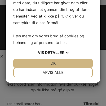
med data, du tidligere har givet dem eller
de har indsamlet gennem din brug af deres
tjenester. Ved at klikke på 'OK' giver du
VINTAGE ONLY
samtykke til disse formål.
Læs mere om vores brug af cookies og
Privatlivspolitik
behandling af persondata
her
.
Handelsbetingelser
VIS
DETALJER
Interesseret i vin?
Persondatapolitik
JA
NEJ
OK
JA
NEJ
Kontakt
Skriv dig op til nyheder fra Vintage Only.
NØDVENDIGE
PRÆFERENCER
AFVIS ALLE
Du modtager særtilbud en gang om ugen,
Smileyrapport
information om nye vinhuse i sortimentet, samt
JA
NEJ
JA
NEJ
ekstraordinær information hvis der dukker noget
MARKETING
STATISTIK
op du ikke må gå glip af.
Tilmeld