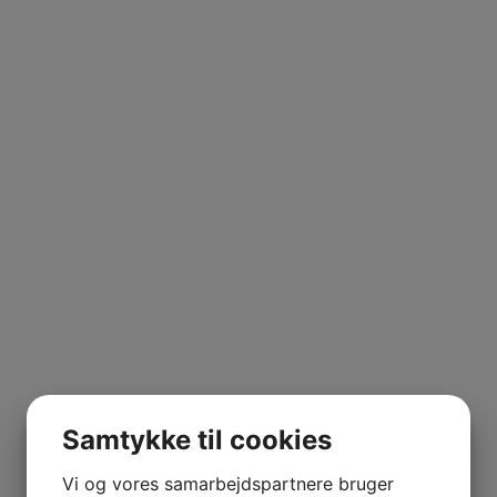
UILA
Wines
,
Rioja
,
Spanien
,
Virura
ERRANO
ans talent er enormt højt, og han fortolker Rioja på en måd
iness som henleder til den aktuelle moderne vinstil. Her b
Samtykke til cookies
NE MARIE
Vi og vores samarbejdspartnere bruger