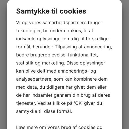
BOURGOGNE
0
–
Samtykke til cookies
ODOUL-
Interesseret i vin?
COQUARD
Vi og vores samarbejdspartnere bruger
BOURGOGNE
Skriv dig op til nyheder fra Vintage Only.
teknologier, herunder cookies, til at
–
Du modtager særtilbud en gang om ugen, information
indsamle oplysninger om dig til forskellige
SOPHIE
om nye vinhuse i sortimentet, samt ekstraordinær
formål, herunder: Tilpasning af annoncering,
CINIER
information hvis der dukker noget op du ikke må gå
bedre brugeroplevelse, funktionalitet,
CÔTES
glip af.
statistik og marketing. Disse oplysninger
DU
kan blive delt med annoncerings- og
RHÔNE
Tilmeld
analysepartnere, som kan kombinere dem
–
AURÉLIEN
med data, du tidligere har givet dem eller
CHATAGNIER
de har indsamlet gennem din brug af deres
CÔTES
tjenester. Ved at klikke på 'OK' giver du
DU
samtykke til disse formål.
RHÔNE
–
Læs mere om vores brug af cookies og