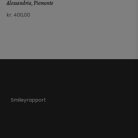
Alessandria, Piemonte
Gal
kr.
400,00
kr.
Smileyrapport