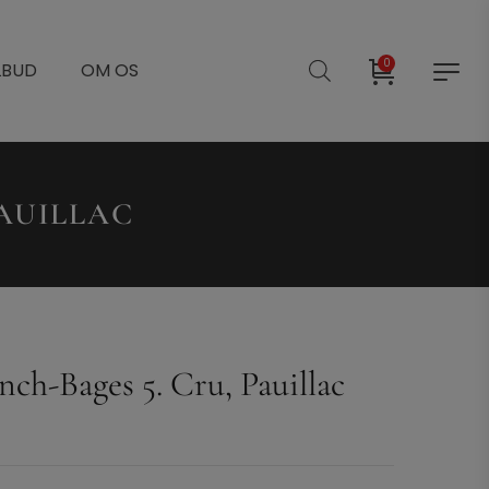
0
LBUD
OM OS
PAUILLAC
ch-Bages 5. Cru, Pauillac