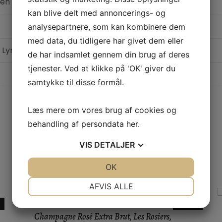
ien
kan blive delt med annoncerings- og
analysepartnere, som kan kombinere dem
med data, du tidligere har givet dem eller
 Lynch Bages
de har indsamlet gennem din brug af deres
tjenester. Ved at klikke på 'OK' giver du
samtykke til disse formål.
Læs mere om vores brug af cookies og
behandling af persondata
her
.
VIS
DETALJER
JA
NEJ
OK
JA
NEJ
NØDVENDIGE
PRÆFERENCER
AFVIS ALLE
JA
NEJ
JA
NEJ
Tilbud!
Champagne Rosé Extra Brut, Les Rosiers,
MARKETING
STATISTIK