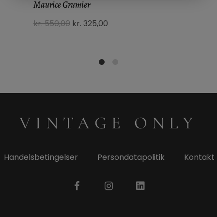
Maurice Grumier
kr.
550,00
kr.
325,00
1
2
VINTAGE ONLY
Handelsbetingelser
Persondatapolitik
Kontakt