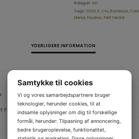
Kategori:
Vin
Tags:
2009
,
5. Cru
,
Bordeaux
,
Cabe
Merlot
,
Pauillac
,
Petit Verdot
YDERLIGERE INFORMATION
Samtykke til cookies
x
Vi og vores samarbejdspartnere bruger
teknologier, herunder cookies, til at
t Franc
,
Cabernet Sauvignon
,
Merlot
,
Petit Verdot
indsamle oplysninger om dig til forskellige
formål, herunder: Tilpasning af annoncering,
bedre brugeroplevelse, funktionalitet,
statistik og marketing. Disse oplysninger