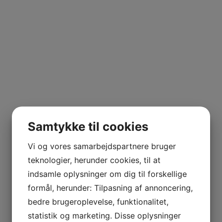
kr.
450,00
Ikke på lager fra kælderlisten
Kategori:
Vin
Tags:
2003
,
Alsace
,
Cuvée Frederic Emile
,
Frankrig
,
Hvidvin
,
Kælderliste
,
Riesling
,
Trimbach
YDERLIGERE INFORMATION
Samtykke til cookies
Vi og vores samarbejdspartnere bruger
SE ANDRE PRODUKTER
teknologier, herunder cookies, til at
indsamle oplysninger om dig til forskellige
formål, herunder: Tilpasning af annoncering,
bedre brugeroplevelse, funktionalitet,
Champagne Cuvée de Reserve Brut, Gallimard – magnum
statistik og marketing. Disse oplysninger