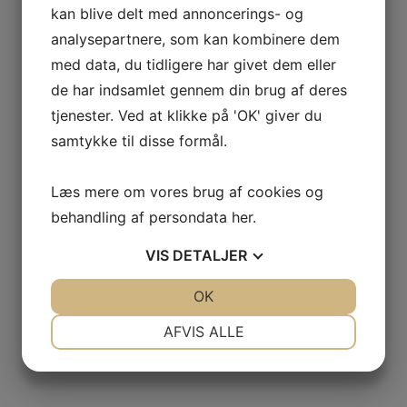
kan blive delt med annoncerings- og
kr.
695,00
analysepartnere, som kan kombinere dem
med data, du tidligere har givet dem eller
de har indsamlet gennem din brug af deres
2016 Chateau Poujeaux, Moulis
tjenester. Ved at klikke på 'OK' giver du
samtykke til disse formål.
kr.
315,00
Læs mere om vores brug af cookies og
behandling af persondata
her
.
Champagne Blanc de Blancs Brut, Grande Reserve Chardonnay,
VIS
DETALJER
Gallimard
JA
NEJ
OK
JA
NEJ
kr.
400,00
NØDVENDIGE
PRÆFERENCER
AFVIS ALLE
JA
NEJ
JA
NEJ
MARKETING
STATISTIK
Champagne Brut Nature, Cuvée Amphoressence, Gallimard