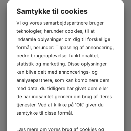
BOURGOGNE
0
kr.
0,00
–
Samtykke til cookies
0
ODOUL-
COQUARD
Vi og vores samarbejdspartnere bruger
Interesseret i vin?
BOURGOGNE
teknologier, herunder cookies, til at
–
indsamle oplysninger om dig til forskellige
Skriv dig op til nyheder fra Vintage Only.
SOPHIE
Du modtager særtilbud en gang om ugen, information
formål, herunder: Tilpasning af annoncering,
CINIER
om nye vinhuse i sortimentet, samt ekstraordinær
bedre brugeroplevelse, funktionalitet,
CÔTES
information hvis der dukker noget op du ikke må gå
statistik og marketing. Disse oplysninger
DU
glip af.
kan blive delt med annoncerings- og
RHÔNE
analysepartnere, som kan kombinere dem
–
AURÉLIEN
Tilmeld
med data, du tidligere har givet dem eller
CHATAGNIER
de har indsamlet gennem din brug af deres
CÔTES
tjenester. Ved at klikke på 'OK' giver du
DU
samtykke til disse formål.
RHÔNE
–
Læs mere om vores brug af cookies og