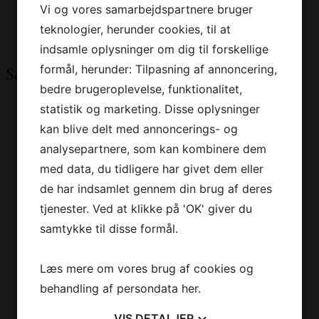
BODEGA
Vi og vores samarbejdspartnere bruger
RUEDA –
DE BLAS
Type
Hvidvin
teknologier, herunder cookies, til at
ARROYO
SERRANO
indsamle oplysninger om dig til forskellige
IZQUIERDO
PENEDÈS –
RIBERA DEL
formål, herunder: Tilpasning af annoncering,
Se andre produkter
CAN
DUERO –
bedre brugeroplevelse, funktionalitet,
DESCREGUT
BODEGA
statistik og marketing. Disse oplysninger
ITALIEN
DE BLAS
kan blive delt med annoncerings- og
PIEMONTE
SERRANO
analysepartnere, som kan kombinere dem
– SILVIO
PENEDÈS –
ALESSANDRIA
med data, du tidligere har givet dem eller
CAN
KÆLDERLISTE
de har indsamlet gennem din brug af deres
DESCREGUT
TILBUD
tjenester. Ved at klikke på 'OK' giver du
ITALIEN
OM OS
samtykke til disse formål.
PIEMONTE
– SILVIO
ALESSANDRIA
Læs mere om vores brug af cookies og
PRODUCTS SEARCH
KÆLDERLISTE
behandling af persondata
her
.
TILBUD
0
OM OS
VIS
DETALJER