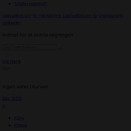
Smileyrapport
Lastudioicon-b-facebook
Lastudioicon-b-instagram
Linkedin
Indtast for at starte søgningen
Vis flere
Kurv
Ingen varer i kurven.
0
kr.
0,00
0
Kurv
Kasse