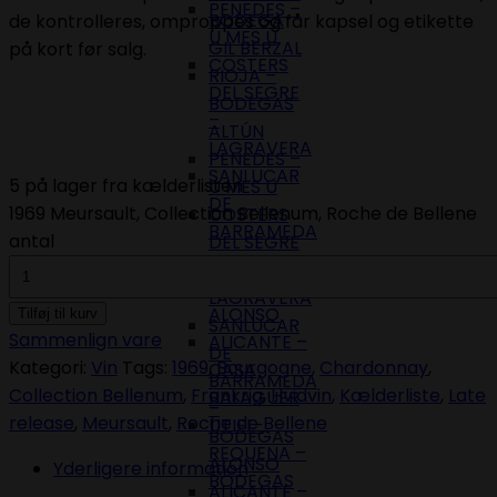
PENEDES –
BODEGA
de kontrolleres, omproppes og får kapsel og etikette
U MES U
GIL BERZAL
på kort før salg.
COSTERS
RIOJA –
DEL SEGRE
BODEGAS
–
ALTÚN
LAGRAVERA
PENEDES –
SANLUCAR
5 på lager fra kælderlisten
U MES U
DE
1969 Meursault, Collection Bellenum, Roche de Bellene
COSTERS
BARRAMEDA
antal
DEL SEGRE
–
–
BODEGAS
LAGRAVERA
ALONSO
Tilføj til kurv
SANLUCAR
Sammenlign vare
ALICANTE –
DE
Kategori:
Vin
Tags:
1969
,
Bourgogne
,
Chardonnay
,
CASA
BARRAMEDA
Collection Bellenum
,
Frankrig
,
Hvidvin
,
Kælderliste
,
Late
BALAGUER
–
release
,
Meursault
,
Roche de Bellene
UTIEL-
BODEGAS
REQUENA –
ALONSO
Yderligere information
BODEGAS
ALICANTE –