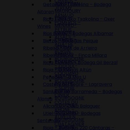
CHABLIS –
JONATHAN
Getariako Txakolina – Bodega
JÉRÉMY
MAUNOURY
Aitaren
ARNAUD
LOIRE –
Rioja / Bizkaiko Txakolina – Oxer
POMEROL –
MÉNARD-
Wines
PETRUS
GABORIT
Rias Baixas – Bodegas Albamar
ALSACE –
CHABLIS –
Bierzo – Bodegas Peique
AGATHE
JÉRÉMY
Ribeiro – Son de Arrieiro
BURSIN
ARNAUD
Ribeira Sacra – Finca Millara
BOURGOGNE
POMEROL –
Rioja Alavesa – Bodega Gil Berzal
– ODOUL-
PETRUS
Rioja – Bodegas Altún
COQUARD
ALSACE –
Penedes – U Mes U
BOURGOGNE
AGATHE
Costers del Segre – Lagravera
– SOPHIE
BURSIN
Sanlucar de Barrameda – Bodegas
CINIER
BOURGOGNE
Alonso
CÔTES DU
– ODOUL-
Alicante – Casa Balaguer
RHÔNE –
COQUARD
Utiel-Requena – Bodegas
AURÉLIEN
BOURGOGNE
Sentencia
CHATAGNIER
– SOPHIE
Rioja – Bodegas 220 Cántaras –