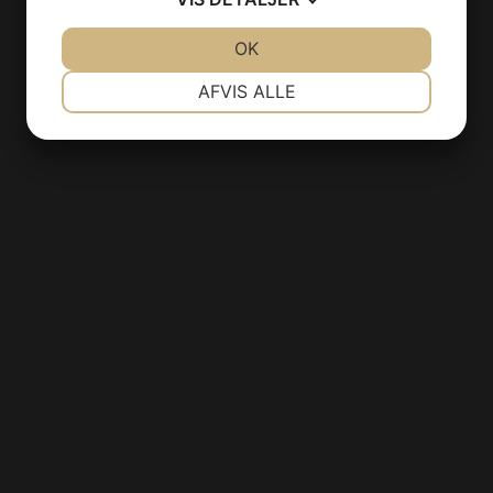
JA
NEJ
OK
JA
NEJ
NØDVENDIGE
PRÆFERENCER
AFVIS ALLE
JA
NEJ
JA
NEJ
MARKETING
STATISTIK