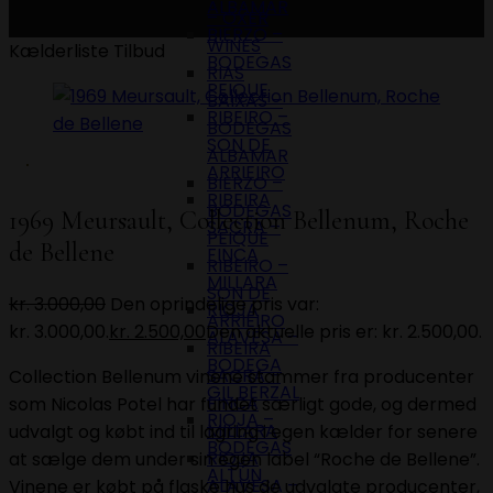
ALBAMAR
– OXER
BIERZO –
WINES
Kælderliste
Tilbud
BODEGAS
RIAS
PEIQUE
BAIXAS –
RIBEIRO –
BODEGAS
SON DE
ALBAMAR
ARRIEIRO
BIERZO –
RIBEIRA
BODEGAS
1969 Meursault, Collection Bellenum, Roche
SACRA –
PEIQUE
de Bellene
FINCA
RIBEIRO –
MILLARA
SON DE
kr.
3.000,00
Den oprindelige pris var:
RIOJA
ARRIEIRO
kr. 3.000,00.
kr.
2.500,00
Den aktuelle pris er: kr. 2.500,00.
ALAVESA –
RIBEIRA
BODEGA
SACRA –
Collection Bellenum vinene stammer fra producenter
GIL BERZAL
FINCA
som Nicolas Potel har fundet særligt gode, og dermed
RIOJA –
MILLARA
udvalgt og købt ind til lagring i egen kælder for senere
BODEGAS
RIOJA
at sælge dem under sin egen label “Roche de Bellene”.
ALTÚN
ALAVESA –
Vinene er købt på flaske hus de udvalgte producenter,