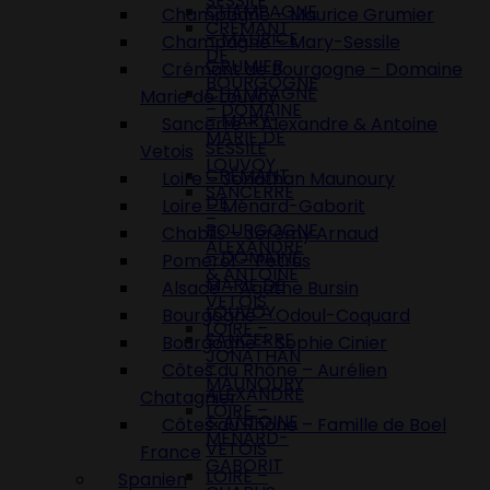
SESSILE
CHAMPAGNE
Champagne – Maurice Grumier
CRÉMANT
– MAURICE
Champagne – Mary-Sessile
DE
GRUMIER
Crémant de Bourgogne – Domaine
BOURGOGNE
CHAMPAGNE
Marie de Louvoy
– DOMAINE
– MARY-
Sancerre – Alexandre & Antoine
MARIE DE
SESSILE
Vetois
LOUVOY
CRÉMANT
Loire – Jonathan Maunoury
SANCERRE
DE
Loire – Ménard-Gaborit
–
BOURGOGNE
Chablis – Jérémy Arnaud
ALEXANDRE
– DOMAINE
Pomerol – Petrus
& ANTOINE
MARIE DE
Alsace – Agathe Bursin
VETOIS
LOUVOY
Bourgogne – Odoul-Coquard
LOIRE –
SANCERRE
Bourgogne – Sophie Cinier
JONATHAN
–
Côtes du Rhône – Aurélien
MAUNOURY
ALEXANDRE
Chatagnier
LOIRE –
& ANTOINE
Côtes du Rhône – Famille de Boel
MÉNARD-
VETOIS
France
GABORIT
LOIRE –
Spanien