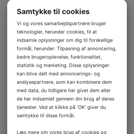
BOURGOGNE
–
Indtast for at starte søgningen
Samtykke til cookies
ODOUL-
COQUARD
Vi og vores samarbejdspartnere bruger
BOURGOGNE
teknologier, herunder cookies, til at
Vis flere
–
indsamle oplysninger om dig til forskellige
Kurv
SOPHIE
formål, herunder: Tilpasning af annoncering,
CINIER
bedre brugeroplevelse, funktionalitet,
CÔTES
Ingen varer i kurven.
statistik og marketing. Disse oplysninger
DU
0
kr.
0,00
kan blive delt med annoncerings- og
RHÔNE
0
analysepartnere, som kan kombinere dem
–
AURÉLIEN
med data, du tidligere har givet dem eller
CHATAGNIER
de har indsamlet gennem din brug af deres
Interesseret i vin?
CÔTES
tjenester. Ved at klikke på 'OK' giver du
DU
samtykke til disse formål.
RHÔNE
Skriv dig op til nyheder fra Vintage Only.
–
Læs mere om vores brug af cookies og
Du modtager særtilbud en gang om ugen, information