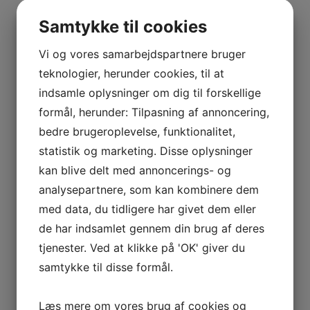
BOURGOGNE
–
Samtykke til cookies
ODOUL-
COQUARD
Vi og vores samarbejdspartnere bruger
BOURGOGNE
teknologier, herunder cookies, til at
–
indsamle oplysninger om dig til forskellige
SOPHIE
formål, herunder: Tilpasning af annoncering,
CINIER
bedre brugeroplevelse, funktionalitet,
CÔTES
statistik og marketing. Disse oplysninger
DU
kan blive delt med annoncerings- og
RHÔNE
analysepartnere, som kan kombinere dem
–
AURÉLIEN
med data, du tidligere har givet dem eller
CHATAGNIER
de har indsamlet gennem din brug af deres
CÔTES
tjenester. Ved at klikke på 'OK' giver du
DU
samtykke til disse formål.
RHÔNE
–
Læs mere om vores brug af cookies og