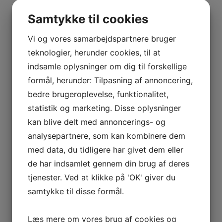
BOURGOGNE
–
Samtykke til cookies
ODOUL-
COQUARD
Vi og vores samarbejdspartnere bruger
BOURGOGNE
teknologier, herunder cookies, til at
–
indsamle oplysninger om dig til forskellige
SOPHIE
formål, herunder: Tilpasning af annoncering,
CINIER
bedre brugeroplevelse, funktionalitet,
CÔTES
statistik og marketing. Disse oplysninger
DU
kan blive delt med annoncerings- og
RHÔNE
analysepartnere, som kan kombinere dem
–
AURÉLIEN
med data, du tidligere har givet dem eller
CHATAGNIER
de har indsamlet gennem din brug af deres
CÔTES
tjenester. Ved at klikke på 'OK' giver du
DU
samtykke til disse formål.
RHÔNE
–
Læs mere om vores brug af cookies og