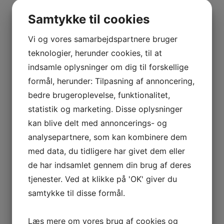
BOURGOGNE
Årgang
2021
–
Samtykke til cookies
ODOUL-
COQUARD
Flaskestørrelse
0,75 liter
Vi og vores samarbejdspartnere bruger
BOURGOGNE
teknologier, herunder cookies, til at
–
indsamle oplysninger om dig til forskellige
Type
Hvidvin
SOPHIE
formål, herunder: Tilpasning af annoncering,
CINIER
bedre brugeroplevelse, funktionalitet,
Se andre produkter
CÔTES
statistik og marketing. Disse oplysninger
DU
kan blive delt med annoncerings- og
Kælderliste
RHÔNE
analysepartnere, som kan kombinere dem
–
Tilføj til kurv
Sammenlign vare
AURÉLIEN
med data, du tidligere har givet dem eller
CHATAGNIER
de har indsamlet gennem din brug af deres
2017 Taylor’s, Vintage Port
CÔTES
tjenester. Ved at klikke på 'OK' giver du
DU
samtykke til disse formål.
kr.
700,00
RHÔNE
Tilføj til kurv
Sammenlign vare
–
Læs mere om vores brug af cookies og