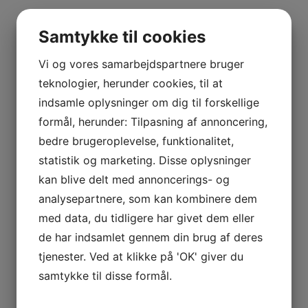
Samtykke til cookies
Kategori:
Vin
Vi og vores samarbejdspartnere bruger
Tags:
2019
,
Garnacha
,
Honorio Rubio
,
magnum
,
Rioja
,
Rosé
,
teknologier, herunder cookies, til at
Spanien
,
Tremendus
,
Viura
indsamle oplysninger om dig til forskellige
formål, herunder: Tilpasning af annoncering,
BESKRIVELSE
bedre brugeroplevelse, funktionalitet,
statistik og marketing. Disse oplysninger
YDERLIGERE INFORMATION
kan blive delt med annoncerings- og
analysepartnere, som kan kombinere dem
SE ANDRE PRODUKTER
med data, du tidligere har givet dem eller
de har indsamlet gennem din brug af deres
tjenester. Ved at klikke på 'OK' giver du
samtykke til disse formål.
Tilbud!
Champagne Extra Brut, Solera, Maurice Grumier