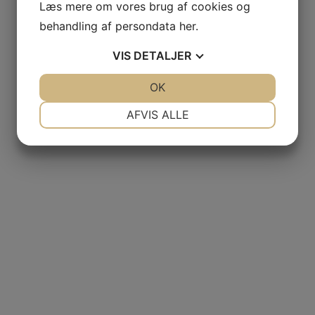
Læs mere om vores brug af cookies og
behandling af persondata
her
.
kr.
600,00
kr.
450,00
VIS
DETALJER
JA
NEJ
OK
JA
NEJ
NØDVENDIGE
PRÆFERENCER
AFVIS ALLE
2018 Saint-Jospeh, Rue des Poulies, Famille de Boel France
JA
NEJ
JA
NEJ
MARKETING
STATISTIK
kr.
250,00
2019 Aleph, Famille de Boel France, Cotes du Rhône Villages
kr.
170,00