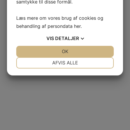
samtykke til disse formål.
Læs mere om vores brug af cookies og
behandling af persondata
her
.
GAS
VIS
DETALJER
NCIA
JA
NEJ
OK
JA
NEJ
– BODEGAS
NØDVENDIGE
PRÆFERENCER
AFVIS ALLE
L AGUILA
JA
NEJ
JA
NEJ
MARKETING
STATISTIK
AS
d