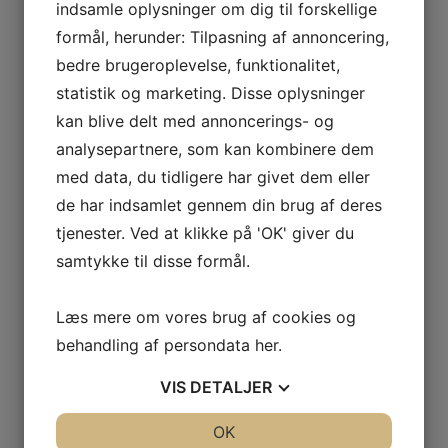
ODOUL-
indsamle oplysninger om dig til forskellige
COQUARD
formål, herunder: Tilpasning af annoncering,
Vis flere
BOURGOGNE
bedre brugeroplevelse, funktionalitet,
Kurv
–
statistik og marketing. Disse oplysninger
SOPHIE
kan blive delt med annoncerings- og
CINIER
Ingen varer i kurven.
analysepartnere, som kan kombinere dem
CÔTES
DU
0
kr.
0,00
med data, du tidligere har givet dem eller
RHÔNE
0
de har indsamlet gennem din brug af deres
–
tjenester. Ved at klikke på 'OK' giver du
Interesseret i vin?
AURÉLIEN
samtykke til disse formål.
CHATAGNIER
Skriv dig op til nyheder fra Vintage Only.
CÔTES
Læs mere om vores brug af cookies og
Du modtager særtilbud en gang om ugen, information
DU
om nye vinhuse i sortimentet, samt ekstraordinær
behandling af persondata
her
.
RHÔNE
information hvis der dukker noget op du ikke må gå
–
VIS
DETALJER
glip af.
FAMILLE
DE
JA
NEJ
OK
JA
NEJ