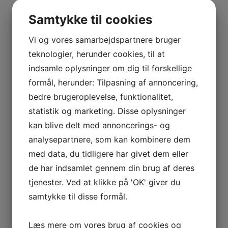
BOURGOGNE
Lastudioicon-b-facebook
Lastudioicon-b-instagram
–
Samtykke til cookies
Linkedin
ODOUL-
COQUARD
Vi og vores samarbejdspartnere bruger
Indtast for at starte søgningen
BOURGOGNE
teknologier, herunder cookies, til at
–
indsamle oplysninger om dig til forskellige
SOPHIE
formål, herunder: Tilpasning af annoncering,
CINIER
Vis flere
bedre brugeroplevelse, funktionalitet,
Kurv
CÔTES
statistik og marketing. Disse oplysninger
DU
kan blive delt med annoncerings- og
RHÔNE
Ingen varer i kurven.
analysepartnere, som kan kombinere dem
–
AURÉLIEN
med data, du tidligere har givet dem eller
0
kr.
0,00
CHATAGNIER
0
de har indsamlet gennem din brug af deres
CÔTES
tjenester. Ved at klikke på 'OK' giver du
Interesseret i vin?
DU
samtykke til disse formål.
RHÔNE
Skriv dig op til nyheder fra Vintage Only.
–
Læs mere om vores brug af cookies og