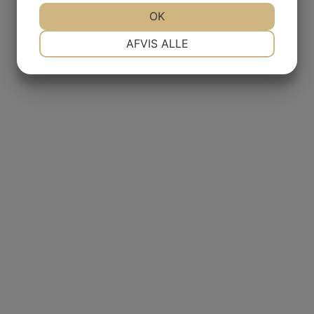
JA
NEJ
OK
JA
NEJ
NØDVENDIGE
PRÆFERENCER
AFVIS ALLE
JA
NEJ
JA
NEJ
MARKETING
STATISTIK
d