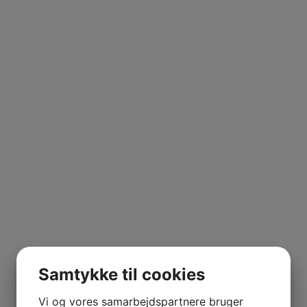
 VETOIS
dvin
,
Lias Finas
,
Rioja
,
Spanien
,
Viura
AGNIER
L FRANCE
Rubio startede som vinproducenter for mere end 100 år siden
AITAREN
R WINES
rden, men er sidenhen blevet udvidet, sidst i 2002. Siden 
gne labels.
Samtykke til cookies
iliebodegaen. Navnet er fra 2022 ændret til Bodega 220 C
ker i La Rioja Alta, samt investere i nye fade og tanke.
Vi og vores samarbejdspartnere bruger
AL