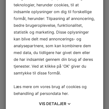
teknologier, herunder cookies, til at
n og fornyelse går hånd i hånd når man forstår begge dele
indsamle oplysninger om dig til forskellige
rete’r. Clarete er en kraftig rosé efter gammel formel, 
formål, herunder: Tilpasning af annoncering,
GAS
aseret på en Solera startet tilbage i 2007. Den blandes a
bedre brugeroplevelse, funktionalitet,
statistik og marketing. Disse oplysninger
kan blive delt med annoncerings- og
u og til at stå for den ekspertise har man allieret sig me
NCIA
analysepartnere, som kan kombinere dem
re.
– BODEGAS
med data, du tidligere har givet dem eller
de har indsamlet gennem din brug af deres
L AGUILA
tjenester. Ved at klikke på 'OK' giver du
AS
samtykke til disse formål.
Læs mere om vores brug af cookies og
behandling af persondata
her
.
VIS
DETALJER