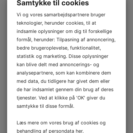
BOURGOGNE
Samtykke til cookies
–
Vi og vores samarbejdspartnere bruger
ODOUL-
Ingen varer i kurven.
COQUARD
teknologier, herunder cookies, til at
0
kr.
0,00
BOURGOGNE
indsamle oplysninger om dig til forskellige
0
–
formål, herunder: Tilpasning af annoncering,
SOPHIE
bedre brugeroplevelse, funktionalitet,
Interesseret i vin?
CINIER
statistik og marketing. Disse oplysninger
CÔTES
kan blive delt med annoncerings- og
DU
Skriv dig op til nyheder fra Vintage Only.
analysepartnere, som kan kombinere dem
RHÔNE
Du modtager særtilbud en gang om ugen, information
med data, du tidligere har givet dem eller
–
om nye vinhuse i sortimentet, samt ekstraordinær
AURÉLIEN
de har indsamlet gennem din brug af deres
information hvis der dukker noget op du ikke må gå
CHATAGNIER
tjenester. Ved at klikke på 'OK' giver du
glip af.
CÔTES
samtykke til disse formål.
DU
Tilmeld
RHÔNE
Læs mere om vores brug af cookies og
–
behandling af persondata
her
.