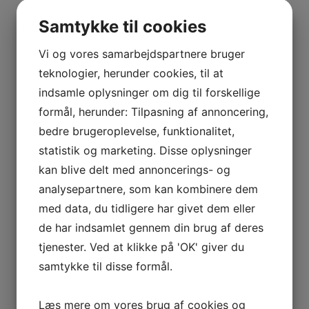
BOURGOGNE
–
Samtykke til cookies
ODOUL-
COQUARD
Vi og vores samarbejdspartnere bruger
BOURGOGNE
teknologier, herunder cookies, til at
–
indsamle oplysninger om dig til forskellige
SOPHIE
formål, herunder: Tilpasning af annoncering,
CINIER
bedre brugeroplevelse, funktionalitet,
CÔTES
statistik og marketing. Disse oplysninger
DU
kan blive delt med annoncerings- og
RHÔNE
analysepartnere, som kan kombinere dem
–
AURÉLIEN
med data, du tidligere har givet dem eller
CHATAGNIER
de har indsamlet gennem din brug af deres
CÔTES
tjenester. Ved at klikke på 'OK' giver du
DU
samtykke til disse formål.
RHÔNE
–
Læs mere om vores brug af cookies og