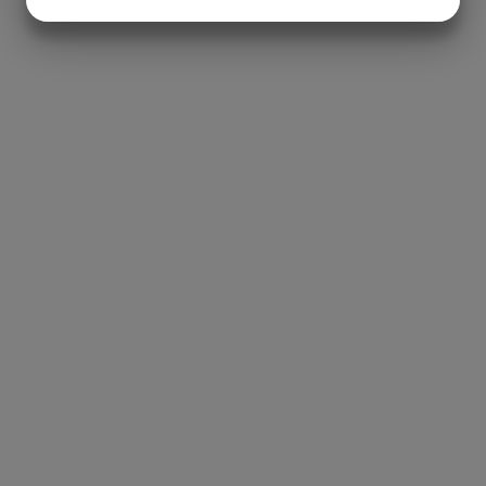
JA
NEJ
JA
NEJ
MARKETING
STATISTIK
GAS
0,00
Den aktuelle pris er: kr. 400,00.
NCIA
– BODEGAS
L AGUILA
AS
,00
Den aktuelle pris er: kr. 240,00.