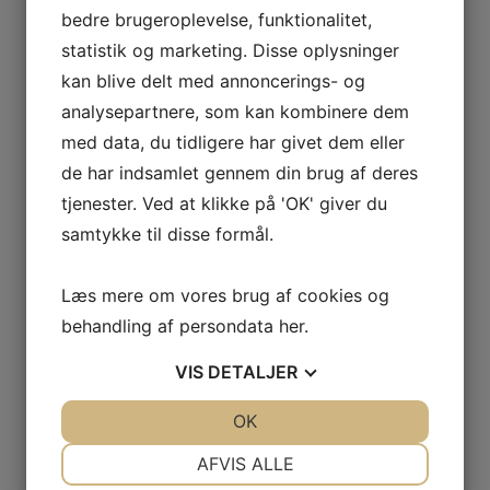
bedre brugeroplevelse, funktionalitet,
 VETOIS
statistik og marketing. Disse oplysninger
kan blive delt med annoncerings- og
analysepartnere, som kan kombinere dem
med data, du tidligere har givet dem eller
de har indsamlet gennem din brug af deres
tjenester. Ved at klikke på 'OK' giver du
samtykke til disse formål.
AGNIER
L FRANCE
Læs mere om vores brug af cookies og
AITAREN
behandling af persondata
her
.
R WINES
VIS
DETALJER
5,00
Den aktuelle pris er: kr. 285,00.
JA
NEJ
OK
JA
NEJ
NØDVENDIGE
PRÆFERENCER
AFVIS ALLE
AL