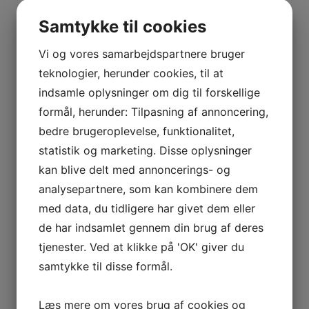
BOURGOGNE
Smileyrapport
–
Samtykke til cookies
ODOUL-
Lastudioicon-b-facebook
Lastudioicon-b-instagram
COQUARD
Vi og vores samarbejdspartnere bruger
Linkedin
BOURGOGNE
teknologier, herunder cookies, til at
Indtast for at starte søgningen
–
indsamle oplysninger om dig til forskellige
SOPHIE
formål, herunder: Tilpasning af annoncering,
CINIER
bedre brugeroplevelse, funktionalitet,
CÔTES
Vis flere
statistik og marketing. Disse oplysninger
DU
Kurv
kan blive delt med annoncerings- og
RHÔNE
analysepartnere, som kan kombinere dem
–
AURÉLIEN
Ingen varer i kurven.
med data, du tidligere har givet dem eller
CHATAGNIER
de har indsamlet gennem din brug af deres
0
kr.
0,00
CÔTES
tjenester. Ved at klikke på 'OK' giver du
0
DU
samtykke til disse formål.
RHÔNE
Interesseret i vin?
–
Læs mere om vores brug af cookies og