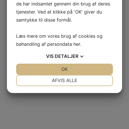
de har indsamlet gennem din brug af deres
tjenester. Ved at klikke på 'OK' giver du
samtykke til disse formål.
GAS
Læs mere om vores brug af cookies og
behandling af persondata
her
.
NCIA
VIS
DETALJER
– BODEGAS
JA
NEJ
OK
JA
NEJ
L AGUILA
NØDVENDIGE
PRÆFERENCER
AFVIS ALLE
AS
JA
NEJ
JA
NEJ
MARKETING
STATISTIK