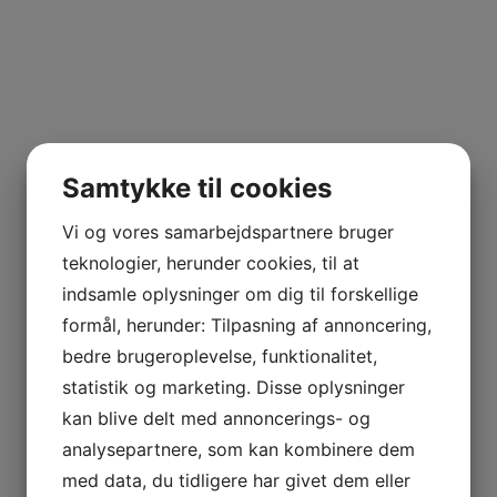
mag, hvor
Levante
er mere frisk, ren og med et citrus præ
 VETOIS
rede Singular Especiales Manzanillas. Vine der lagrer i min
kring og historien. Historien er væsentlig for Sherry og he
 eksportere Manzanilla tappet på flaske. Succes’en med at
arkedsføre den som aftappet vin. Pastora er i dag en grund
Samtykke til cookies
ogisk dyrkede Palomino-druer. Vine der er nemme at holde
Vi og vores samarbejdspartnere bruger
AGNIER
te, charcuteri osv.
teknologier, herunder cookies, til at
L FRANCE
tysk international økosmagning. Sábalo og Patinegro er
indsamle oplysninger om dig til forskellige
formål, herunder: Tilpasning af annoncering,
AITAREN
R WINES
bedre brugeroplevelse, funktionalitet,
statistik og marketing. Disse oplysninger
kan blive delt med annoncerings- og
analysepartnere, som kan kombinere dem
med data, du tidligere har givet dem eller
AL