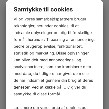
BOURGOGNE
Flaskestørrelse
1,5 liter
–
Samtykke til cookies
ODOUL-
Land
Frankrig
COQUARD
Vi og vores samarbejdspartnere bruger
BOURGOGNE
teknologier, herunder cookies, til at
–
Producent
Aurélien Chatagnier
indsamle oplysninger om dig til forskellige
SOPHIE
formål, herunder: Tilpasning af annoncering,
CINIER
bedre brugeroplevelse, funktionalitet,
Kommune
Saint Joseph
CÔTES
statistik og marketing. Disse oplysninger
DU
kan blive delt med annoncerings- og
RHÔNE
Type
Rødvin
analysepartnere, som kan kombinere dem
–
AURÉLIEN
med data, du tidligere har givet dem eller
Se andre produkter
CHATAGNIER
de har indsamlet gennem din brug af deres
CÔTES
tjenester. Ved at klikke på 'OK' giver du
DU
samtykke til disse formål.
RHÔNE
Tilføj til kurv
Sammenlign vare
–
Læs mere om vores brug af cookies og